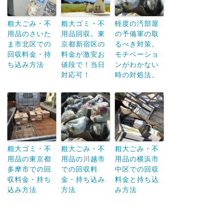
粗大ごみ・不
粗大ゴミ・不
軽度の汚部屋
用品のさいた
用品回収。東
の予備軍の取
ま市北区での
京都新宿区の
るべき対策。
回収料金・持
料金が激安お
モチベーショ
ち込み方法
値段で！当日
ンがわかない
対応可！
時の対処法。
粗大ゴミ・不
粗大ごみ・不
粗大ごみ・不
用品の東京都
用品の川越市
用品の横浜市
多摩市での回
での回収料
中区での回収
収料金・持ち
金・持ち込み
料金と持ち込
込み方法
方法
み方法