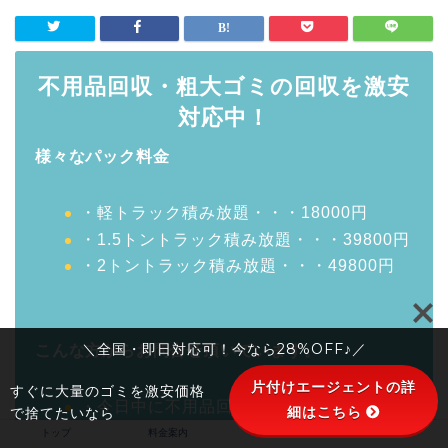
不用品回収・粗大ゴミの回収を激安
対応中！
様々なパック料金
・軽トラック積み放題・・・18000円
・1.5トントラック積み放題・・・39800円
・2トントラック積み放題・・・49800円
＼全国・即日対応可！今なら28%OFF♪／
こんな方からお問合せ頂いています。
片付けエージェントの詳
すぐに大量のゴミを激安価格
・今日中に不用品回収してほしい。
細はこちら
で捨てたいなら
・土日の休みの日に対応してほしい。
トップ
料金案内
会社概要
お客様の声