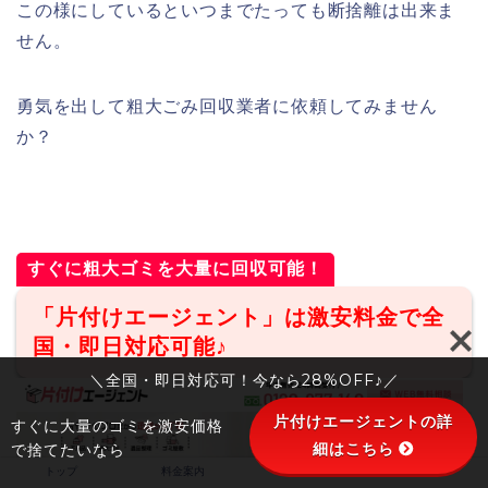
この様にしているといつまでたっても断捨離は出来ま
せん。
勇気を出して粗大ごみ回収業者に依頼してみません
か？
すぐに粗大ゴミを大量に回収可能！
「片付けエージェント」は激安料金で全
国・即日対応可能♪
＼全国・即日対応可！今なら28%OFF♪／
片付けエージェントの詳
すぐに大量のゴミを激安価格
細はこちら
で捨てたいなら
トップ
料金案内
会社概要
お客様の声