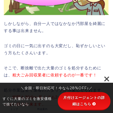
しかしながら、自分一人ではなかなか汚部屋を綺麗に
する事は出来ません。
ゴミの日に一気に出すのも大変だし、恥ずかしいとい
う方もたくさんいます。
そこで、断捨離で出た大量のゴミを処分するために
は、
粗大ごみ回収業者に依頼するのが一番です！
＼全国・即日対応可！今なら28%OFF♪／
処分作業は全て業者のスタッフが作業してくれます
し、
時間も30分〜長くても2~3時間程度あれば綺麗さ
片付けエージェントの詳
すぐに大量のゴミを激安価格
細はこちら
で捨てたいなら
っぱり処分出来ます。
トップ
料金案内
会社概要
お客様の声