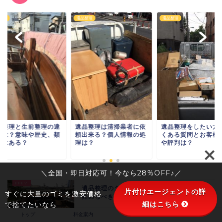
整理
遺品整理
遺品整理
品整理と生前整理の違
遺品整理は清掃業者に依
遺品整理をしたい方
とは？意味や歴史、類
頼出来る？個人情報の処
くある質問とお客様
語はある？
理は？
や評判は？
＼全国・即日対応可！今なら28%OFF♪／
遺品整理のタイミングは？時期はいつから
片付けエージェントの詳
すぐに大量のゴミを激安価格
始めるべき？罪悪感？あるべき心構え...
細はこちら
で捨てたいなら
トップ
料金案内
会社概要
お客様の声