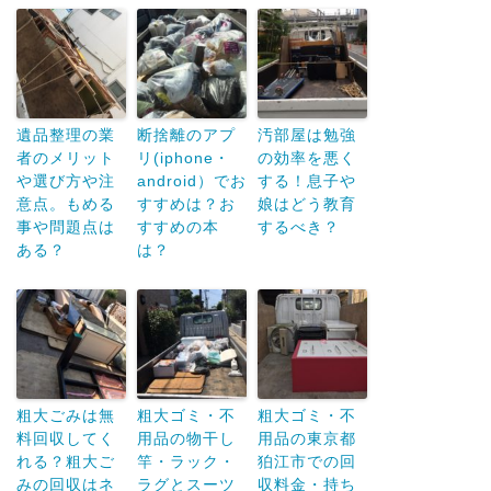
遺品整理の業
断捨離のアプ
汚部屋は勉強
者のメリット
リ(iphone・
の効率を悪く
や選び方や注
android）でお
する！息子や
意点。もめる
すすめは？お
娘はどう教育
事や問題点は
すすめの本
するべき？
ある？
は？
粗大ごみは無
粗大ゴミ・不
粗大ゴミ・不
料回収してく
用品の物干し
用品の東京都
れる？粗大ご
竿・ラック・
狛江市での回
みの回収はネ
ラグとスーツ
収料金・持ち