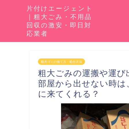
片付けエージェント
｜粗大ごみ・不用品
回収の激安・即日対
応業者
粗大ゴミの捨て方・処分方法
粗大ごみの運搬や運び
部屋から出せない時は
に来てくれる？