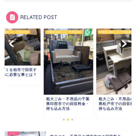
RELATED POST
県の粗大ごみ・不用品回収
千葉県の粗大ごみ・不用品回収
千葉県の粗大ごみ・不用品回収
粗大ゴミを柏市で回
るために必要な事と
大ごみ・不用品の千葉
粗大ごみ・不用品の千葉
印西市での回収料金・
県松戸市での回収料金・
ち込み方法
持ち込み方法