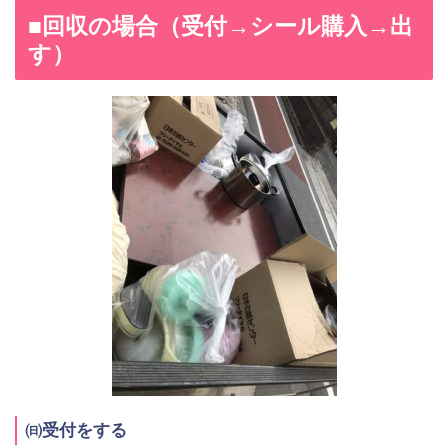
■回収の場合（受付→シール購入→出
す）
㈰受付をする