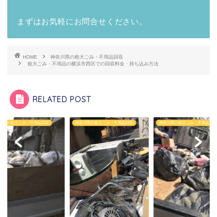
まずはお気軽にお問合せください。
HOME
神奈川県の粗大ごみ・不用品回収
粗大ごみ・不用品の横浜市西区での回収料金・持ち込み方法
RELATED POST
川県の粗大ごみ・不用品回収
神奈川県の粗大ごみ・不用品回収
神奈川県の粗大ごみ・不用品回収