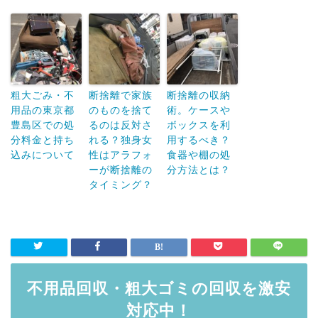
粗大ごみ・不
断捨離で家族
断捨離の収納
用品の東京都
のものを捨て
術。ケースや
豊島区での処
るのは反対さ
ボックスを利
分料金と持ち
れる？独身女
用するべき？
込みについて
性はアラフォ
食器や棚の処
ーが断捨離の
分方法とは？
タイミング？
不用品回収・粗大ゴミの回収を激安
対応中！