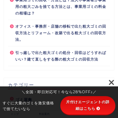
事業用ゴミの回収・方法とは？法人や事業者が事業
用の粗大ごみを捨てる方法とは、事業用ゴミの料金
の相場は？
オフィス・事務所・店舗の移転で出た粗大ゴミの回
収方法とリフォーム・改築で出る粗大ゴミの回収方
法。
引っ越しで出た粗大ゴミの処分・回収はどうすれば
いい？建て直しをする際の粗大ゴミの回収方法
カテゴリー
＼全国・即日対応可！今なら28%OFF♪／
ゴミ屋敷
片付けエージェントの詳
すぐに大量のゴミを激安価格
細はこちら
で捨てたいなら
千葉県の粗大ごみ・不用品回収
トップ
料金案内
会社概要
お客様の声