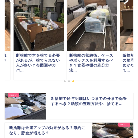
捨離で本を捨てる必要
断捨離の収納術。ケース
断捨離でアルバムや
あるが、捨てられない
やボックスを利用するべ
の整理や捨て方は？
が多い？布団類やカ
き？食器や棚の処分方
めかないものは全て
.
法...
て...
断捨離で給与明細はいつまでの分まで保管
するべき？紙類の整理方法や、捨てる...
断捨離は金運アップの効果がある？節約に
なり、貯金が増える？