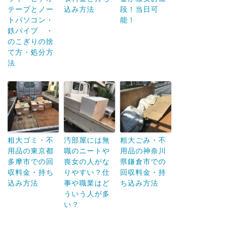
テープとノー
込み方法
段！当日可
トパソコン・
能！
鉄パイプ ・
のこぎりの捨
て方・処分方
法
粗大ゴミ・不
汚部屋には無
粗大ごみ・不
用品の東京都
職のニートや
用品の神奈川
多摩市での回
喪女の人がな
県鎌倉市での
収料金・持ち
りやすい？仕
回収料金・持
込み方法
事や職業はど
ち込み方法
ういう人が多
い？