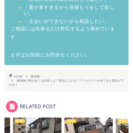
・量が多すぎるから見積もりをして欲し
い。
・立会いができないから相談したい。
ご相談には出来るだけ対応するよう努めていま
す。
まずはお気軽にお問合せください。
HOME
断捨離
断捨離で靴を捨てる効果とは？運気も上がる？アクセサリーを捨てると運気が下
がる？
RELATED POST
離
断捨離
断捨離