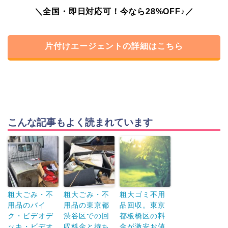
＼全国・即日対応可！今なら28%OFF♪／
片付けエージェントの詳細はこちら
こんな記事もよく読まれています
粗大ごみ・不
粗大ごみ・不
粗大ゴミ不用
用品のバイ
用品の東京都
品回収。東京
ク・ビデオデ
渋谷区での回
都板橋区の料
ッキ・ビデオ
収料金と持ち
金が激安お値