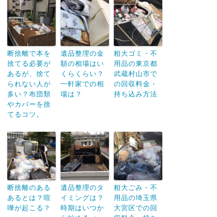
断捨離で本を
遺品整理の金
粗大ゴミ・不
捨てる必要が
額の相場はい
用品の東京都
あるが、捨て
くらくらい？
武蔵村山市で
られない人が
一軒家での相
の回収料金・
多い？布団類
場は？
持ち込み方法
やカバーを捨
てるコツ。
断捨離のある
遺品整理のタ
粗大ごみ・不
あるとは？喧
イミングは？
用品の埼玉県
嘩が起こる？
時期はいつか
大宮区での回