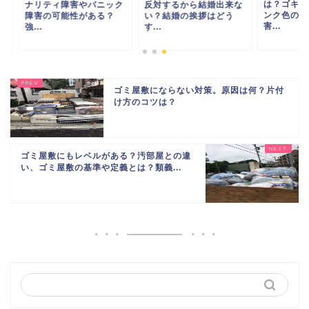
は？ゴキブリ・ダニ
リティ障害やパニック
反対するから結婚出来な
ンク色の虫等。健康
害の可能性がある？
い？結婚の挨拶はどう
害...
.
す...
ゴミ屋敷にならない対策。原因は何？片付
け方のコツは？
ゴミ屋敷にもレベルがある？汚部屋との違
い、ゴミ屋敷の基準や定義とは？類義...