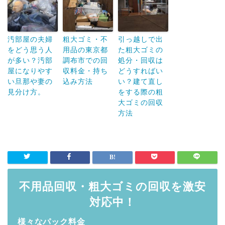
汚部屋の夫婦
粗大ゴミ・不
引っ越しで出
をどう思う人
用品の東京都
た粗大ゴミの
が多い？汚部
調布市での回
処分・回収は
屋になりやす
収料金・持ち
どうすればい
い旦那や妻の
込み方法
い？建て直し
見分け方。
をする際の粗
大ゴミの回収
方法
不用品回収・粗大ゴミの回収を激安
対応中！
様々なパック料金