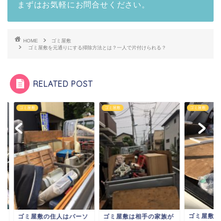
まずはお気軽にお問合せください。
HOME
ゴミ屋敷
ゴミ屋敷を元通りにする掃除方法とは？一人で片付けられる？
RELATED POST
屋敷
ゴミ屋敷
ゴミ屋敷
ゴミ屋敷出る虫の種
ミ屋敷の住人はパーソ
ゴミ屋敷は相手の家族が